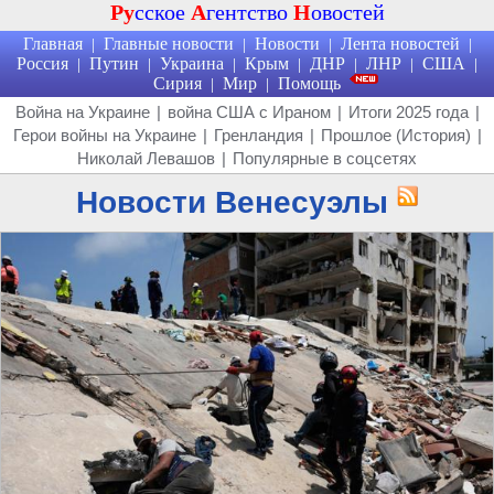
Ру
сское
А
гентство
Н
овостей
Главная
Главные новости
Новости
Лента новостей
|
|
|
|
Россия
Путин
Украина
Крым
ДНР
ЛНР
США
|
|
|
|
|
|
|
Сирия
Мир
Помощь
|
|
Война на Украине
|
война США с Ираном
|
Итоги 2025 года
|
Герои войны на Украине
|
Гренландия
|
Прошлое (История)
|
Николай Левашов
|
Популярные в соцсетях
Новости Венесуэлы