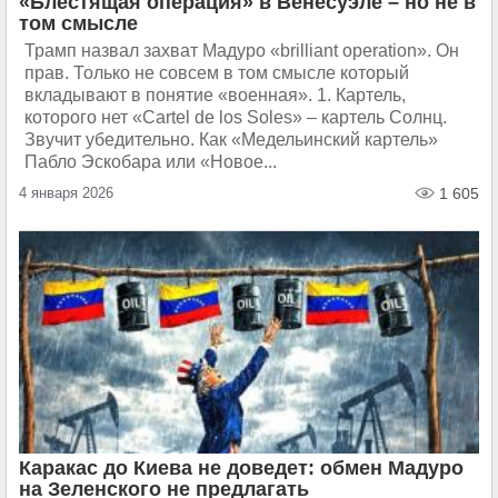
«Блестящая операция» в Венесуэле – но не в
том смысле
Трамп назвал захват Мадуро «brilliant operation». Он
прав. Только не совсем в том смысле который
вкладывают в понятие «военная». 1. Картель,
которого нет «Cartel de los Soles» – картель Солнц.
Звучит убедительно. Как «Медельинский картель»
Пабло Эскобара или «Новое...
4 января 2026
1 605
Каракас до Киева не доведет: обмен Мадуро
на Зеленского не предлагать