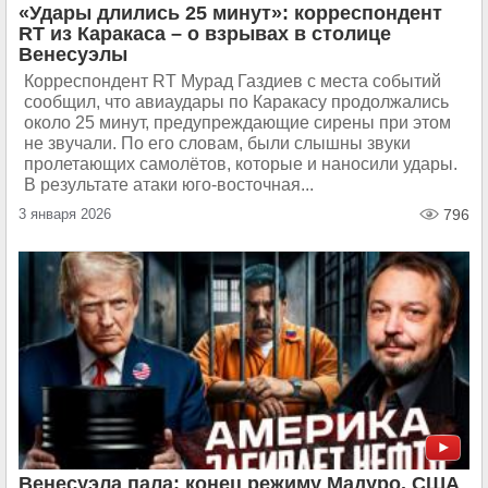
«Удары длились 25 минут»: корреспондент
RT из Каракаса – о взрывах в столице
Венесуэлы
Корреспондент RT Мурад Газдиев с места событий
сообщил, что авиаудары по Каракасу продолжались
около 25 минут, предупреждающие сирены при этом
не звучали. По его словам, были слышны звуки
пролетающих самолётов, которые и наносили удары.
В результате атаки юго-восточная...
3 января 2026
796
Венесуэла пала: конец режиму Мадуро. США