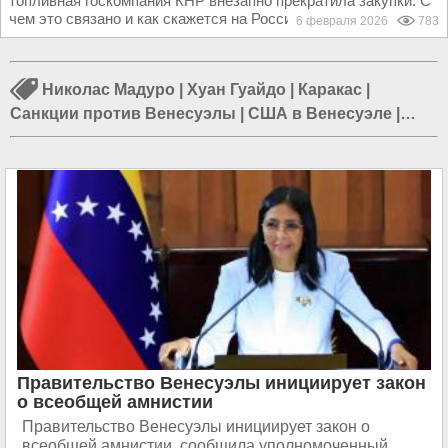
топливная госкомпания КНР внезапно прекратила закупки. С
чем это связано и как скажется на России – в...
6 февраля 2026
783
Николас Мадуро
|
Хуан Гуайдо
|
Каракас
|
Санкции против Венесуэлы
|
США в Венесуэле
|
Россия и Венесуэла
|
Покушение на Мадуро
|
Переворот в Венесуэле
|
Война в Венесуэле
|
Теракт
в Венесуэле
|
Уго Чавес
|
PDVSA
Правительство Венесуэлы инициирует закон
о всеобщей амнистии
Правительство Венесуэлы инициирует закон о
всеобщей амнистии, сообщила уполномоченный