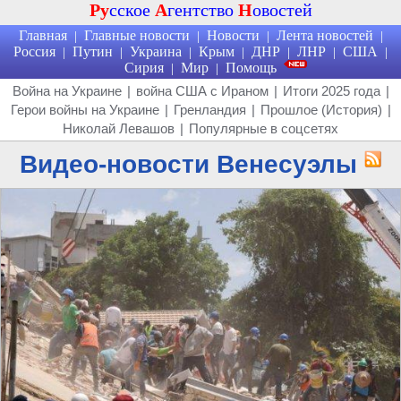
Ру
сское
А
гентство
Н
овостей
Главная
Главные новости
Новости
Лента новостей
|
|
|
|
Россия
Путин
Украина
Крым
ДНР
ЛНР
США
|
|
|
|
|
|
|
Сирия
Мир
Помощь
|
|
Война на Украине
|
война США с Ираном
|
Итоги 2025 года
|
Герои войны на Украине
|
Гренландия
|
Прошлое (История)
|
Николай Левашов
|
Популярные в соцсетях
Видео-новости Венесуэлы