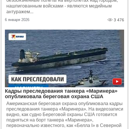
безбоязненные полёты на вертолётах над городом,
нашпигованным войсками - являются медийным
антуражем...
6 января 2026
3 476
Кадры преследования танкера «Маринера»
опубликовала береговая охрана США
Американская береговая охрана опубликовала кадры
преследования танкера «Маринера». На видеозаписи
видно, как судно Береговой охраны США готовится
подняться на борт танкера «Маринера»,
первоначально известного, как «Белла I» в Северной