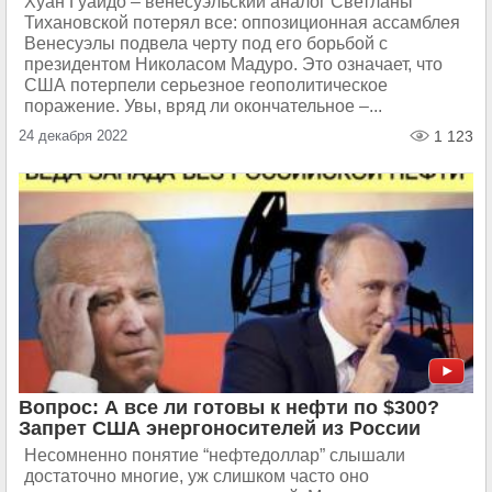
Хуан Гуайдо – венесуэльский аналог Светланы
Тихановской потерял все: оппозиционная ассамблея
Венесуэлы подвела черту под его борьбой с
президентом Николасом Мадуро. Это означает, что
США потерпели серьезное геополитическое
поражение. Увы, вряд ли окончательное –...
24 декабря 2022
1 123
Вопрос: А все ли готовы к нефти по $300?
Запрет США энергоносителей из России
Несомненно понятие “нефтедоллар” слышали
достаточно многие, уж слишком часто оно