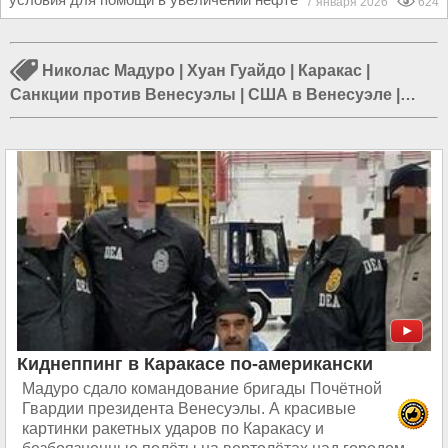
7 января 2026
624
Николас Мадуро
|
Хуан Гуайдо
|
Каракас
|
Санкции против Венесуэлы
|
США в Венесуэле
|
Россия и Венесуэла
|
Покушение на Мадуро
|
Переворот в Венесуэле
|
Война в Венесуэле
|
Теракт
в Венесуэле
|
Уго Чавес
|
PDVSA
Киднеппинг в Каракасе по-американски
Мадуро сдало командование бригады Почётной
Гвардии президента Венесуэлы. А красивые
картинки ракетных ударов по Каракасу и