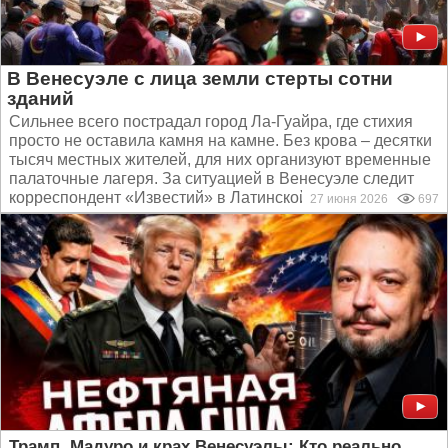
В Венесуэле с лица земли стерты сотни
зданий
Сильнее всего пострадал город Ла-Гуайра, где стихия
просто не оставила камня на камне. Без крова – десятки
тысяч местных жителей, для них организуют временные
палаточные лагеря. За ситуацией в Венесуэле следит
корреспондент «Известий» в Латинской Америке...
27 июня 2026
697
Трамп, Мадуро и крах Венесуэлы: Кто реально