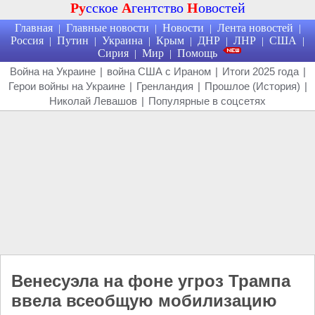
Ру
сское
А
гентство
Н
овостей
Главная
Главные новости
Новости
Лента новостей
|
|
|
|
Россия
Путин
Украина
Крым
ДНР
ЛНР
США
|
|
|
|
|
|
|
Сирия
Мир
Помощь
|
|
Война на Украине
|
война США с Ираном
|
Итоги 2025 года
|
Герои войны на Украине
|
Гренландия
|
Прошлое (История)
|
Николай Левашов
|
Популярные в соцсетях
Венесуэла на фоне угроз Трампа
ввела всеобщую мобилизацию