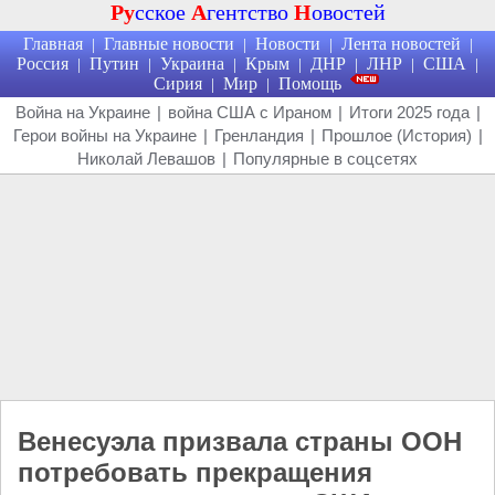
Ру
сское
А
гентство
Н
овостей
Главная
Главные новости
Новости
Лента новостей
|
|
|
|
Россия
Путин
Украина
Крым
ДНР
ЛНР
США
|
|
|
|
|
|
|
Сирия
Мир
Помощь
|
|
Война на Украине
|
война США с Ираном
|
Итоги 2025 года
|
Герои войны на Украине
|
Гренландия
|
Прошлое (История)
|
Николай Левашов
|
Популярные в соцсетях
Венесуэла призвала страны ООН
потребовать прекращения