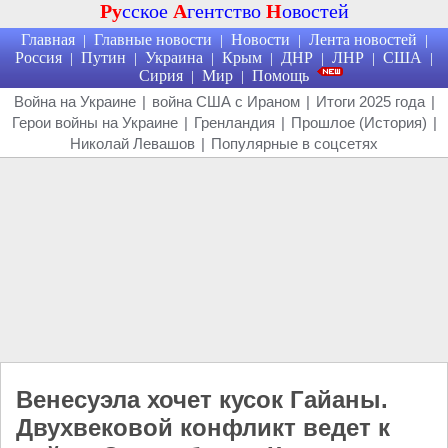
Ру
сское
А
гентство
Н
овостей
Главная
Главные новости
Новости
Лента новостей
|
|
|
|
Россия
Путин
Украина
Крым
ДНР
ЛНР
США
|
|
|
|
|
|
|
Сирия
Мир
Помощь
|
|
Война на Украине
|
война США с Ираном
|
Итоги 2025 года
|
Герои войны на Украине
|
Гренландия
|
Прошлое (История)
|
Николай Левашов
|
Популярные в соцсетях
Венесуэла хочет кусок Гайаны.
Двухвековой конфликт ведет к