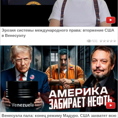
Эрозия системы международного права: вторжение США
в Венесуэлу
531
Венесуэла пала: конец режиму Мадуро. США захватят всю