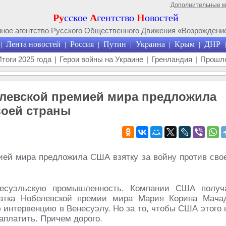
Дополнительные 
Ру
сское
А
гентство
Н
овостей
ое агентство Русского Общественного Движения «Возрождение
Лента новостей
Россия
Путин
Украина
Крым
ДНР
|
|
|
|
|
|
|
Итоги 2025 года
|
Герои войны на Украине
|
Гренландия
|
Прошло
елевской премией мира предложила
воей страны
есуэльскую промышленность. Компании США получ
еатка Нобелевской премии мира Мария Корина Мача
 интервенцию в Венесуэлу. Но за то, чтобы США этого 
аплатить. Причем дорого.