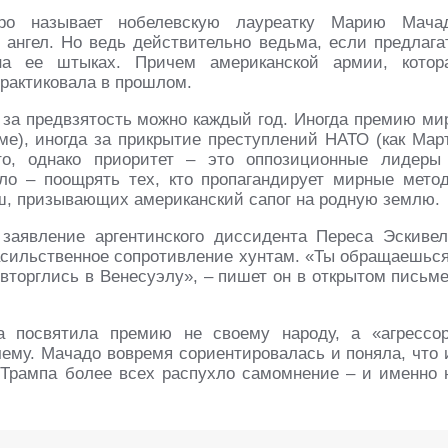
ро называет нобелевскую лауреатку Марию Мача
 ангел. Но ведь действительно ведьма, если предлага
на ее штыках. Причем американской армии, котор
практиковала в прошлом.
 за предвзятость можно каждый год. Иногда премию ми
ме), иногда за прикрытие преступлений НАТО (как Мар
то, однако приоритет – это оппозиционные лидеры
ло – поощрять тех, кто пропагандирует мирные мето
уш, призывающих американский сапог на родную землю.
заявление аргентинского диссидента Переса Эскивел
насильственное сопротивление хунтам. «Ты обращаешься
вторглись в Венесуэлу», – пишет он в открытом письме
ка посвятила премию не своему народу, а «агрессор
ему. Мачадо вовремя сориентировалась и поняла, что 
Трампа более всех распухло самомнение – и именно 