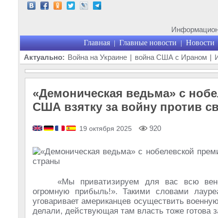
Информационн
Главная
Главные новости
Новости
|
|
Актуально:
Война на Украине
|
война США с Ираном
|
«Демоническая ведьма» с ноб
США взятку за войну против с
920
19 октября 2025
«Мы приватизируем для вас всю вен
огромную прибыль!». Такими словами лаур
уговаривает американцев осуществить военную
делали, действующая там власть тоже готова з