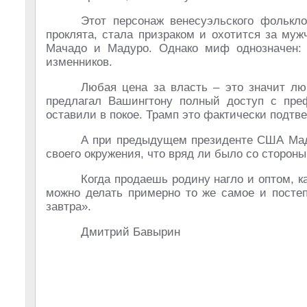
Этот персонаж венесуэльского фолькл
проклята, стала призраком и охотится за му
Мачадо и Мадуро. Однако миф однозначен: 
изменников.
Любая цена за власть – это значит л
предлагал Вашингтону полный доступ с пре
оставили в покое. Трамп это фактически подтв
А при предыдущем президенте США Маду
своего окружения, что вряд ли было со сторон
Когда продаешь родину нагло и оптом, к
можно делать примерно то же самое и постеп
завтра».
Дмитрий Бавырин