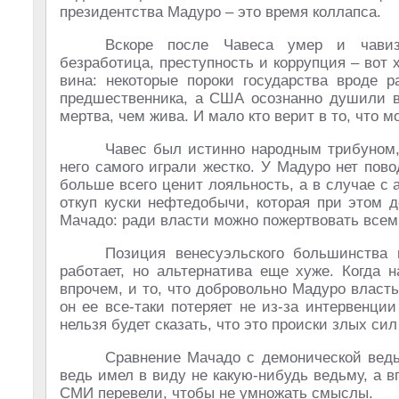
президентства Мадуро – это время коллапса.
Вскоре после Чавеса умер и чавиз
безработица, преступность и коррупция – вот 
вина: некоторые пороки государства вроде р
предшественника, а США осознанно душили ве
мертва, чем жива. И мало кто верит в то, что 
Чавес был истинно народным трибуном, 
него самого играли жестко. У Мадуро нет пов
больше всего ценит лояльность, а в случае с 
откуп куски нефтедобычи, которая при этом 
Мачадо: ради власти можно пожертвовать всем
Позиция венесуэльского большинства 
работает, но альтернатива еще хуже. Когда 
впрочем, и то, что добровольно Мадуро власть
он ее все-таки потеряет не из-за интервенци
нельзя будет сказать, что это происки злых сил
Сравнение Мачадо с демонической ведь
ведь имел в виду не какую-нибудь ведьму, а в
СМИ перевели, чтобы не умножать смыслы.