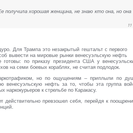
е получила хорошая женщина, не знаю кто она, но она
уро. Для Трампа это незакрытый гештальт с первого
особ вывести на мировые рынки венесуэльскую нефть
е готовы: по приказу президента США у венесуэльск
хов на семи боевых кораблях, не считая подлодок.
аркотрафиком, но по ощущениям – приплыли по ду
ю венесуэльскую нефть за то, чтобы эта группа вой
х наркокурьеров к стрельбе по Каракасу.
ет действительно превзошел себя, перейдя к поощрен
енций.