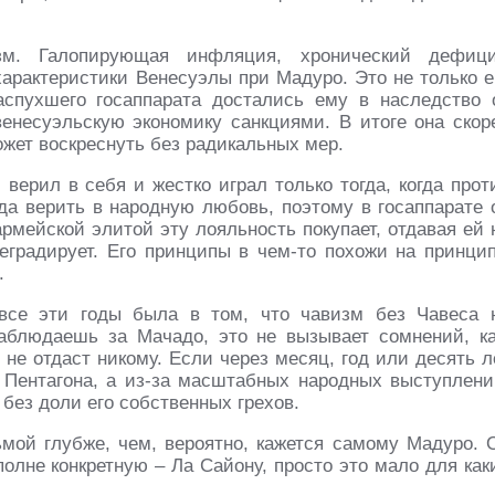
м. Галопирующая инфляция, хронический дефици
характеристики Венесуэлы при Мадуро. Это не только е
аспухшего госаппарата достались ему в наследство 
несуэльскую экономику санкциями. В итоге она скор
может воскреснуть без радикальных мер.
верил в себя и жестко играл только тогда, когда прот
ода верить в народную любовь, поэтому в госаппарате 
армейской элитой эту лояльность покупает, отдавая ей 
деградирует. Его принципы в чем-то похожи на принци
.
все эти годы была в том, что чавизм без Чавеса 
наблюдаешь за Мачадо, это не вызывает сомнений, ка
 не отдаст никому. Если через месяц, год или десять л
и Пентагона, а из-за масштабных народных выступлени
 без доли его собственных грехов.
мой глубже, чем, вероятно, кажется самому Мадуро. 
полне конкретную – Ла Сайону, просто это мало для как