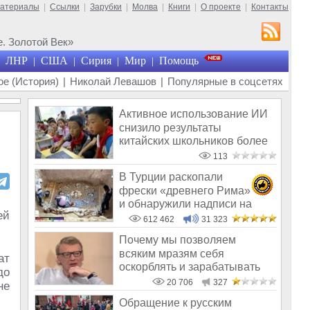
материалы
|
Ссылки
|
Зарубки
|
Молва
|
Книги
|
О проекте
|
Контакты
. Золотой Век»
ЛНР
США
Сирия
Мир
Помощь
|
|
|
|
е (История)
|
Николай Левашов
|
Популярные в соцсетях
Активное использование ИИ
снизило результаты
китайских школьников более
чем на 20%
113
В Турции раскопали
фрески «древнего Рима»
и обнаружили надписи на
Русском!
612 462
31 323
Почему мы позволяем
всяким мразям себя
ат
оскорблять и зарабатывать
до
на нас деньги?
20 706
327
не
Обращение к русским