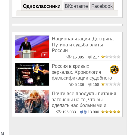
Одноклассники
ВКонтакте
Facebook
Национализация. Доктрина
Путина и судьба элиты
России
15 885
217
Россия в кривых
зеркалах. Хронология
фальсификации судебного
дела
5 136
158
Почти все продукты питания
заточены на то, что бы
сделать нас больными и
бесплодным
196 033
13 900
ым