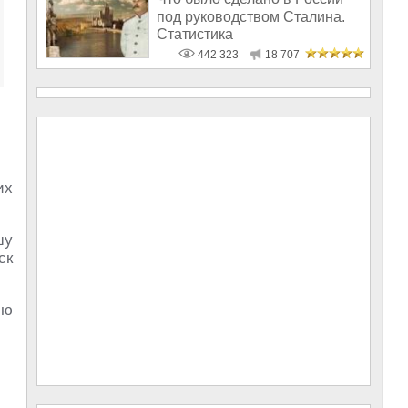
под руководством Сталина.
Статистика
442 323
18 707
их
шу
ск
ию