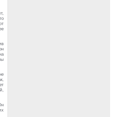
т,
го
от
ее
ив
он
на
пы
не
к,
ет
й,
Он
их