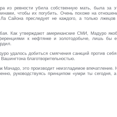
ора из ревности убила собственную мать, была за э
жчинами, чтобы их погубить. Очень похоже на отношен
Ла Сайона преследует не каждого, а только лжецов
юбая. Как утверждают американские СМИ, Мадуро яко
ференциями к нефтянке и золотодобыче, лишь бы е
ердил.
ро удалось добиться смягчения санкций против себя
ы Вашингтона благотворительностью.
ак Мачадо, это производит неизгладимое впечатление. 
енно, руководствуясь принципом «умри ты сегодня, а