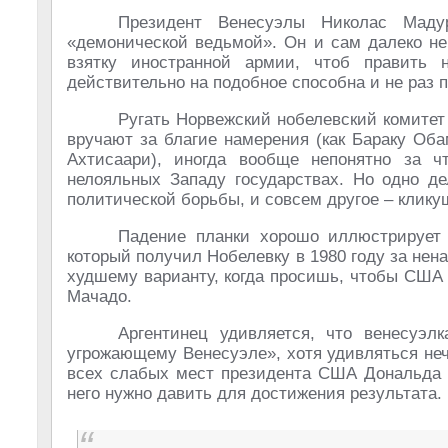
Президент Венесуэлы Николас Маду
«демонической ведьмой». Он и сам далеко не
взятку иностранной армии, чтоб править 
действительно на подобное способна и не раз 
Ругать Норвежский нобелевский комитет
вручают за благие намерения (как Бараку Оба
Ахтисаари), иногда вообще непонятно за ч
нелояльных Западу государствах. Но одно де
политической борьбы, и совсем другое – клик
Падение планки хорошо иллюстрирует 
который получил Нобелевку в 1980 году за не
худшему варианту, когда просишь, чтобы США 
Мачадо.
Аргентинец удивляется, что венесуэл
угрожающему Венесуэле», хотя удивляться неч
всех слабых мест президента США Дональда 
него нужно давить для достижения результата.