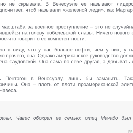
енно не скрывала. В Венесуэле ее называют лидер
дпочитает, чтоб называли «железной леди», как Маргар
 масштаба за военное преступление – это не случайн
ившейся на голову нобелевской славы. Ничего нового 
кое-что говорит о ее компетентности.
ею в виду, что у нас больше нефти, чем у них, у н
о прочего, она. Однако американское руководство долж
ена саудовской. Она сама по себе другая, а добывать 
ь Пентагон в Венесуэлу, лишь бы заманить. Так
ричины. Она – плоть от плоти проамериканской элит
Чавеса.
раны, Чавес обокрал ее семью: отец Мачадо был