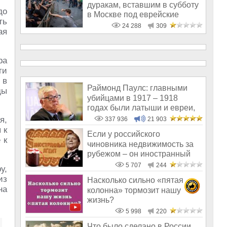
дуракам, вставшим в субботу
до
в Москве под еврейские
ть
знамёна
24 288
309
ая
ра
ти
 в
Раймонд Паулс: главными
ды
убийцами в 1917 – 1918
годах были латыши и евреи,
а не русс
я,
337 936
21 903
 к
Если у российского
 к
чиновника недвижимость за
рубежом – он иностранный
агент, а не ч
5 707
244
у,
из
Насколько сильно «пятая
на
колонна» тормозит нашу
жизнь?
5 998
220
Что было сделано в России