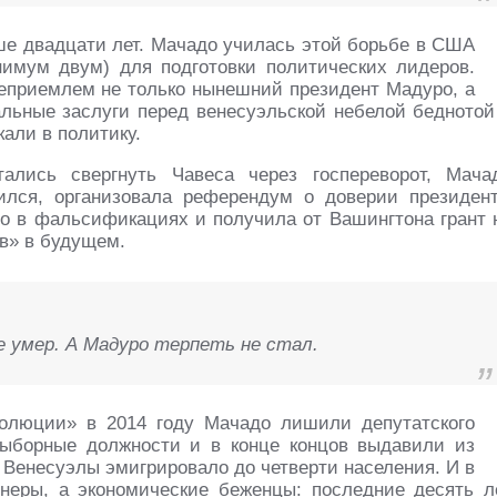
ше двадцати лет. Мачадо училась этой борьбе в США
имум двум) для подготовки политических лидеров.
неприемлем не только нынешний президент Мадуро, а
альные заслуги перед венесуэльской небелой беднотой
али в политику.
ались свергнуть Чавеса через госпереворот, Мача
ился, организовала референдум о доверии президент
го в фальсификациях и получила от Вашингтона грант 
ов» в будущем.
е умер. А Мадуро терпеть не стал.
волюции» в 2014 году Мачадо лишили депутатского
выборные должности и в конце концов выдавили из
из Венесуэлы эмигрировало до четверти населения. И в
еры, а экономические беженцы: последние десять л