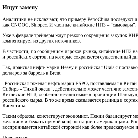
Ищут замену
Аналитики не исключают, что примеру PetroChina последуют и
как CNOOC, Sinopec. И частные китайские НПЗ – "самовары". Д
Уже в феврале трейдеры ждут резкого сокращения закупок КНР
компенсирует из других источников.
В частности, по сообщениям игроков рынка, китайские НПЗ н
и российских сортов, на которые сохраняется существенный ди
Так, иранская нефть марки Heavy и российская Urals с поставк
долларов за баррель к Brent.
"Российская тяжелая нефть марки ESPO, поставляемая в Китай
Сибирь – Тихий океан", действительно может частично замест
Китайские НПЗ, особенно независимые в провинции Шаньдун,
российского сырья. В то же время сказывается разница в сорта
Капустина.
Таким образом, констатирует экономист, Пекин балансирует 
желанием избежать прямой конфронтации с американцами. Рос
воспринимается китайской стороной как более предсказуемое и
Поделиться: