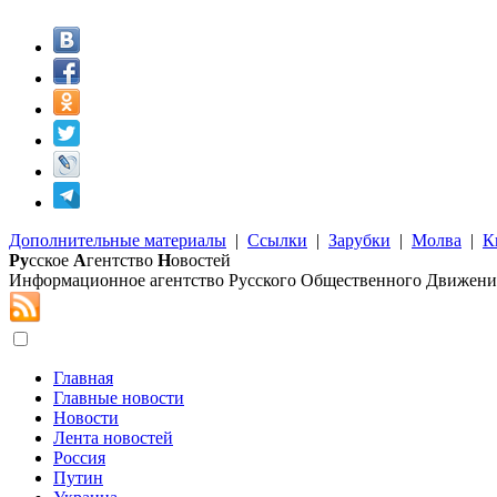
Дополнительные материалы
|
Ссылки
|
Зарубки
|
Молва
|
К
Ру
сское
А
гентство
Н
овостей
Информационное агентство Русского Общественного Движени
Главная
Главные новости
Новости
Лента новостей
Россия
Путин