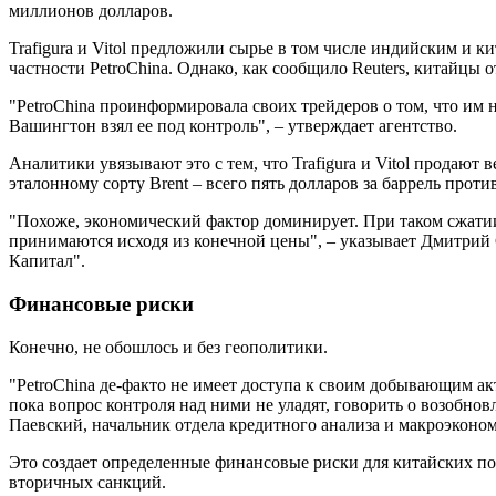
миллионов долларов.
Trafigura и Vitol предложили сырье в том числе индийским и
частности PetroChina. Однако, как сообщило Reuters, китайцы о
"PetroChina проинформировала своих трейдеров о том, что им н
Вашингтон взял ее под контроль", – утверждает агентство.
Аналитики увязывают это с тем, что Trafigura и Vitol продают
эталонному сорту Brent – всего пять долларов за баррель проти
"Похоже, экономический фактор доминирует. При таком сжатии
принимаются исходя из конечной цены", – указывает Дмитри
Капитал".
Финансовые риски
Конечно, не обошлось и без геополитики.
"PetroChina де-факто не имеет доступа к своим добывающим а
пока вопрос контроля над ними не уладят, говорить о возобнов
Паевский, начальник отдела кредитного анализа и макроэко
Это создает определенные финансовые риски для китайских по
вторичных санкций.