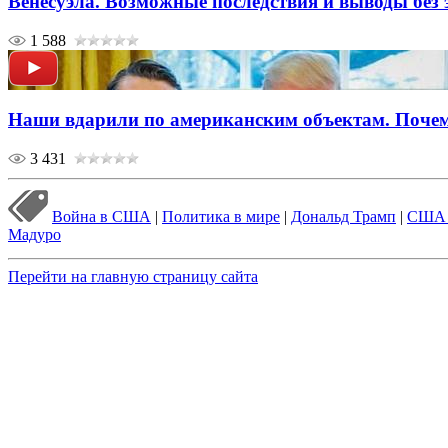
Венесуэла. Возможные последствия и выводы без
1 588
Наши вдарили по американским объектам. Почем
3 431
Война в США
|
Политика в мире
|
Дональд Трамп
|
США –
Мадуро
Перейти на главную страницу сайта