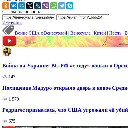
Ссылки на новость
Источник
Война США с Венесуэлой
|
Венесуэла
|
Китай
|
Нефть
|
В
Война на Украине: ВС РФ «с ходу» вошли в Орех
143
Похищение Мадуро открыло дверь в новое Средн
1 578
Родригес призналась, что США угрожали ей убийс
675