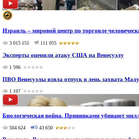
Израиль – мировой центр по торговле человечес
3 015 151
111 055
Эксперты оценили атаку США на Венесуэлу
1 596
ПВО Венесуэлы взяла отпуск в день захвата Мад
1 197
Биологическая война. Прививками убивают мил
504 624
43 650