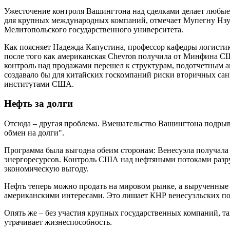
Ужесточение контроля Вашингтона над сделками делает любые
для крупных международных компаний, отмечает Mупегну Нзу
Мелитопольского государственного университета.
Как поясняет Надежда Капустина, профессор кафедры логисти
после того как американская Chevron получила от Минфина С
контроль над продажами перешел к структурам, подотчетным 
создавало бы для китайских госкомпаний риски вторичных с
институтами США.
Нефть за долги
Отсюда – другая проблема. Вмешательство Вашингтона подрыв
обмен на долги".
Программа была выгодна обеим сторонам: Венесуэла получала 
энергоресурсов. Контроль США над нефтяными потоками разру
экономическую выгоду.
Нефть теперь можно продать на мировом рынке, а вырученные с
американскими интересами. Это лишает КНР венесуэльских по
Опять же – без участия крупных государственных компаний, так
утрачивает жизнеспособность.