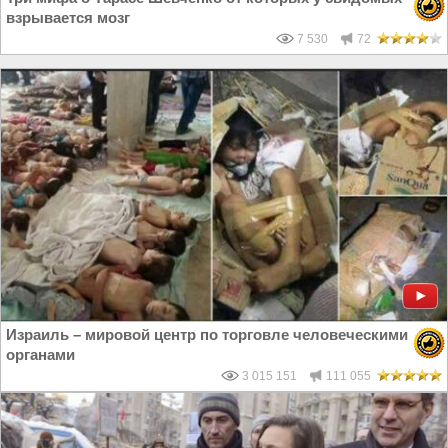
взрывается мозг
7 530
72
Израиль – мировой центр по торговле человеческими
органами
3 015 151
111 055