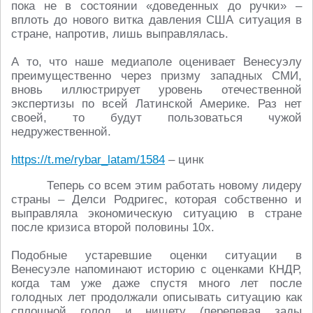
пока не в состоянии «доведенных до ручки» –
вплоть до нового витка давления США ситуация в
стране, напротив, лишь выправлялась.
А то, что наше медиаполе оценивает Венесуэлу
преимущественно через призму западных СМИ,
вновь иллюстрирует уровень отечественной
экспертизы по всей Латинской Америке. Раз нет
своей, то будут пользоваться чужой
недружественной.
https://t.me/rybar_latam/1584
– цинк
Теперь со всем этим работать новому лидеру
страны – Делси Родригес, которая собственно и
выправляла экономическую ситуацию в стране
после кризиса второй половины 10х.
Подобные устаревшие оценки ситуации в
Венесуэле напоминают историю с оценками КНДР,
когда там уже даже спустя много лет после
голодных лет продолжали описывать ситуацию как
сплошной голод и нищету (перепевая зады