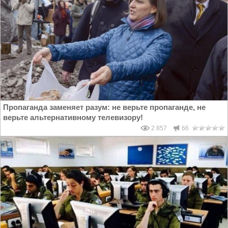
Пропаганда заменяет разум: не верьте пропаганде, не
верьте альтернативному телевизору!
2 857
66