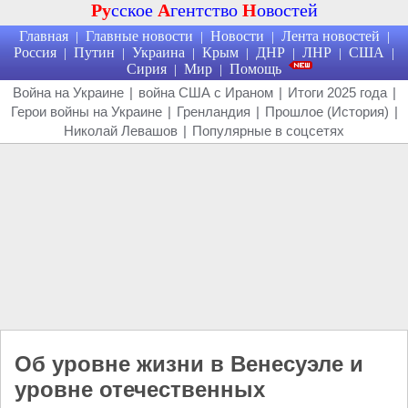
Ру
сское
А
гентство
Н
овостей
Главная
Главные новости
Новости
Лента новостей
|
|
|
|
Россия
Путин
Украина
Крым
ДНР
ЛНР
США
|
|
|
|
|
|
|
Сирия
Мир
Помощь
|
|
Война на Украине
|
война США с Ираном
|
Итоги 2025 года
|
Герои войны на Украине
|
Гренландия
|
Прошлое (История)
|
Николай Левашов
|
Популярные в соцсетях
Об уровне жизни в Венесуэле и
уровне отечественных