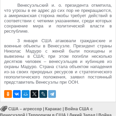
Венесуэльский и. о. президента отметила,
что угрозы в ее адрес до сих пор не прекращаются,
а американская сторона якобы требует действий в
соответствии с четкими указаниями, среди которых
сохранение мира и политической власти в
республике.
3 января США атаковали гражданские и
военные объекты в Венесуэле. Президент страны
Николас Мадуро с женой были похищены и
вывезены в США; при этом погибли несколько
десятков человек – венесуэльцев и кубинцев из
охраны Мадуро. Страна стала объектом нападения
из-за своих природных ресурсов и стратегического
геополитического положения, заявил постоянный
представитель Венесуэлы при ООН.
США – агрессор
|
Каракас
|
Война США с
Венесуэлой
|
Терроризм в США
|
Дикий Запад
|
Война в