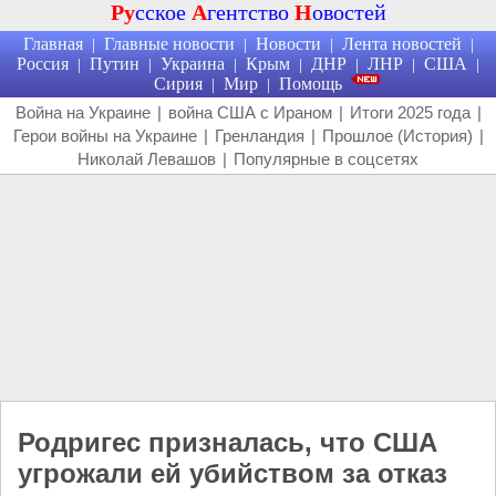
Ру
сское
А
гентство
Н
овостей
Главная
Главные новости
Новости
Лента новостей
|
|
|
|
Россия
Путин
Украина
Крым
ДНР
ЛНР
США
|
|
|
|
|
|
|
Сирия
Мир
Помощь
|
|
Война на Украине
|
война США с Ираном
|
Итоги 2025 года
|
Герои войны на Украине
|
Гренландия
|
Прошлое (История)
|
Николай Левашов
|
Популярные в соцсетях
Родригес призналась, что США
угрожали ей убийством за отказ