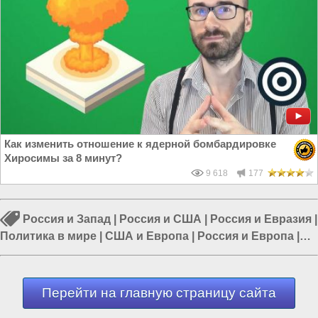
Как изменить отношение к ядерной бомбардировке
Хиросимы за 8 минут?
9 618
177
Россия и Запад
|
Россия и США
|
Россия и Евразия
|
Политика в мире
|
США и Европа
|
Россия и Европа
|
Война в США
Перейти на главную страницу сайта