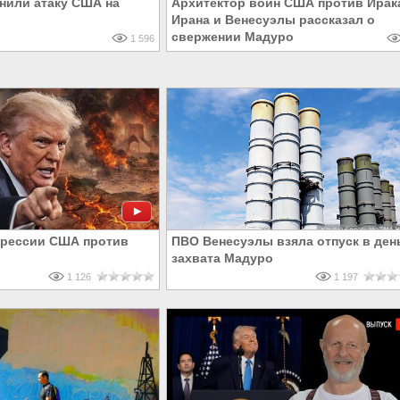
нили атаку США на
Архитектор войн США против Ирак
Ирана и Венесуэлы рассказал о
свержении Мадуро
1 596
грессии США против
ПВО Венесуэлы взяла отпуск в ден
захвата Мадуро
1 126
1 197