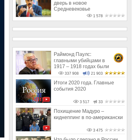
дверь в новое
Средневековье
1 578
Раймонд Паулс:
главными убийцами в
1917 – 1918 годах были
латыши и евреи, а не русс
337 908
21 903
Итоги 2020 года. Главные
события 2020
3 517
33
Похищение Мадуро –
киднеппинг в по-американски
3 475
Что было сделано в России