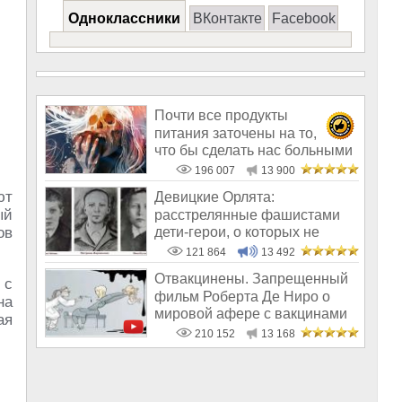
Одноклассники
ВКонтакте
Facebook
Почти все продукты
питания заточены на то,
что бы сделать нас больными
и бесплодным
196 007
13 900
ют
Девицкие Орлята:
ый
расстрелянные фашистами
дети-герои, о которых не
ов
рассказывают в шк
121 864
13 492
Отвакцинены. Запрещенный
 с
фильм Роберта Де Ниро о
на
мировой афере с вакцинами
ая
210 152
13 168