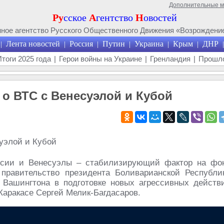
Дополнительные 
Ру
сское
А
гентство
Н
овостей
ое агентство Русского Общественного Движения «Возрождение
Лента новостей
Россия
Путин
Украина
Крым
ДНР
|
|
|
|
|
|
|
Итоги 2025 года
|
Герои войны на Украине
|
Гренландия
|
Прошло
 о ВТС с Венесуэлой и Кубой
оссии и Венесуэлы – стабилизирующий фактор на фо
равительство президента Боливарианской Республи
Вашингтона в подготовке новых агрессивных действ
 Каракасе Сергей Мелик-Багдасаров.