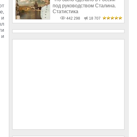
ют
под руководством Сталина.
Статистика
е,
 и
442 298
18 707
ыл
ти
и