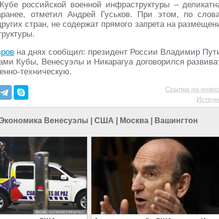
Кубе российской военной инфраструктуры – деликатн
ранее, отметил Андрей Гуськов. При этом, по слов
других стран, не содержат прямого запрета на размещен
труктуры.
вров
на днях сообщил: президент России Владимир Пут
вами Кубы, Венесуэлы и Никарагуа договорился развива
оенно-техническую.
Ссылки на новос
Источн
Экономика Венесуэлы
|
США
|
Москва
|
Вашингтон