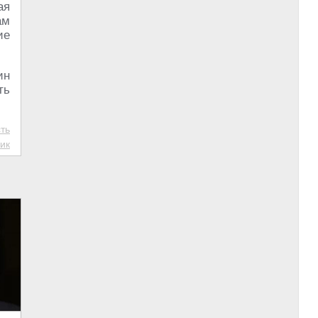
ая
ам
ие
ин
ть
ть
ик