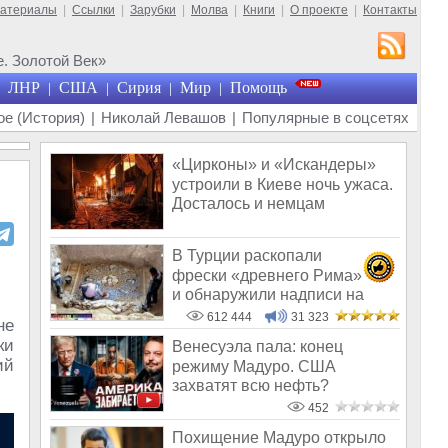
материалы
|
Ссылки
|
Зарубки
|
Молва
|
Книги
|
О проекте
|
Контакты
. Золотой Век»
ЛНР
США
Сирия
Мир
Помощь
|
|
|
|
е (История)
|
Николай Левашов
|
Популярные в соцсетях
«Цирконы» и «Искандеры»
устроили в Киеве ночь ужаса.
Досталось и немцам
В Турции раскопали
фрески «древнего Рима»
и обнаружили надписи на
Русском!
612 444
31 323
не
ки
Венесуэла пала: конец
ий
режиму Мадуро. США
захватят всю нефть?
452
Похищение Мадуро открыло