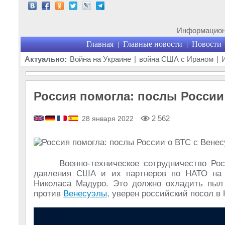
Информационн
Главная
Главные новости
Новости
|
|
Актуально:
Война на Украине
|
война США с Ираном
|
Россия помогла: послы России
2 562
28 января 2022
Военно-техническое сотрудничество Р
давления США и их партнеров по НАТО на п
Николаса Мадуро. Это должно охладить пыл 
против
Венесуэлы
, уверен российский посол в