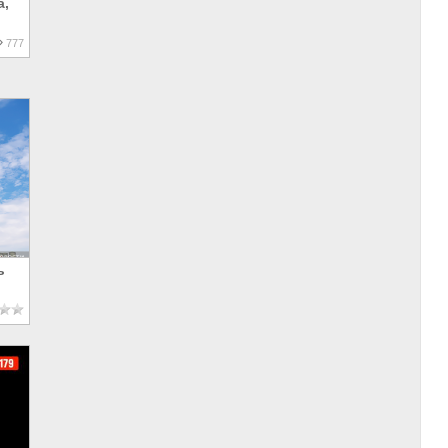
а,
777
ь