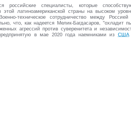
ся российские специалисты, которые способству
 этой латиноамериканской страны на высоком уровн
оенно-техническое сотрудничество между Россией
ьно, что, как надеется Мелик-Багдасаров, "охладит п
женных агрессий против суверенитета и независимос
 предпринятую в мае 2020 года наемниками из
США