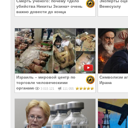
Смерть учёного: почему «дело
Эксперты оце
убийства Никиты Зезина» очень
Венесуэлу
важно довести до конца
Израиль – мировой центр по
Символизм а
торговле человеческими
Ирана
органами
3 015 121
111 055