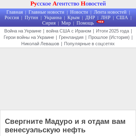
Ру
сское
А
гентство
Н
овостей
Главная
Главные новости
Новости
Лента новостей
|
|
|
|
Россия
Путин
Украина
Крым
ДНР
ЛНР
США
|
|
|
|
|
|
|
Сирия
Мир
Помощь
|
|
Война на Украине
|
война США с Ираном
|
Итоги 2025 года
|
Герои войны на Украине
|
Гренландия
|
Прошлое (История)
|
Николай Левашов
|
Популярные в соцсетях
Свергните Мадуро и я отдам вам
венесуэльскую нефть