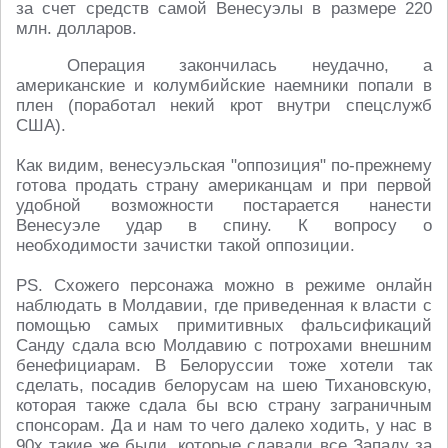
за счет средств самой Венесуэлы в размере 220
млн. долларов.
Операция закончилась неудачно, а
американские и колумбийские наемники попали в
плен (поработал некий крот внутри спецслужб
США).
Как видим, венесуэльская "оппозиция" по-прежнему
готова продать страну американцам и при первой
удобной возможности постарается нанести
Венесуэле удар в спину. К вопросу о
необходимости зачистки такой оппозиции.
PS. Схожего персонажа можно в режиме онлайн
наблюдать в Молдавии, где приведенная к власти с
помощью самых примитивных фальсификаций
Санду сдала всю Молдавию с потрохами внешним
бенефициарам. В Белоруссии тоже хотели так
сделать, посадив белорусам на шею Тихановскую,
которая также сдала бы всю страну заграничным
спонсорам. Да и нам то чего далеко ходить, у нас в
90х такие же были, которые сдавали все Западу за