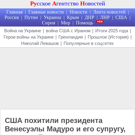
Ру
сское
А
гентство
Н
овостей
Главная
Главные новости
Новости
Лента новостей
|
|
|
|
Россия
Путин
Украина
Крым
ДНР
ЛНР
США
|
|
|
|
|
|
|
Сирия
Мир
Помощь
|
|
Война на Украине
|
война США с Ираном
|
Итоги 2025 года
|
Герои войны на Украине
|
Гренландия
|
Прошлое (История)
|
Николай Левашов
|
Популярные в соцсетях
США похитили президента
Венесуэлы Мадуро и его супругу,