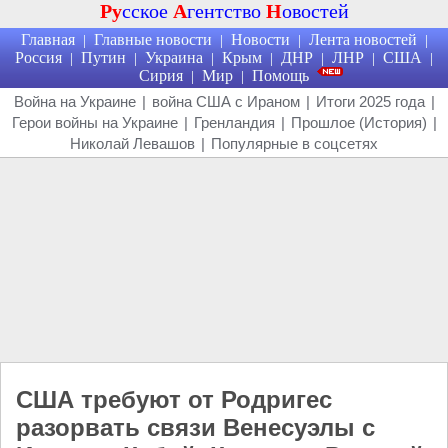
Ру
сское
А
гентство
Н
овостей
Главная
Главные новости
Новости
Лента новостей
|
|
|
|
Россия
Путин
Украина
Крым
ДНР
ЛНР
США
|
|
|
|
|
|
|
Сирия
Мир
Помощь
|
|
Война на Украине
|
война США с Ираном
|
Итоги 2025 года
|
Герои войны на Украине
|
Гренландия
|
Прошлое (История)
|
Николай Левашов
|
Популярные в соцсетях
США требуют от Родригес
разорвать связи Венесуэлы с