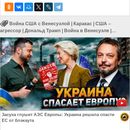
Война США с Венесуэлой
|
Каракас
|
США –
агрессор
|
Дональд Трамп
|
Война в Венесуэле
|
Политика в мире
Засуха глушит АЭС Европы: Украина решила спасти
ЕС от блэкаута