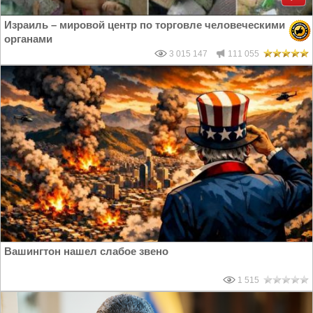
Израиль – мировой центр по торговле человеческими
органами
3 015 147
111 055
Вашингтон нашел слабое звено
1 515