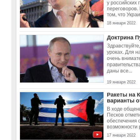
у российских 
переговоров.
том, что Укра
18 января 2022
Доктрина П
Здравствуйте,
уроках. Для н
очень внимат
правительств
даны все...
19 января 2022
Ракеты на 
варианты 
В ходе общен
Песков отмет
обеспечения с
возможности р
17 января 2022