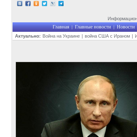
Информационн
Главная
Главные новости
Новости
|
|
Актуально:
Война на Украине
|
война США с Ираном
|