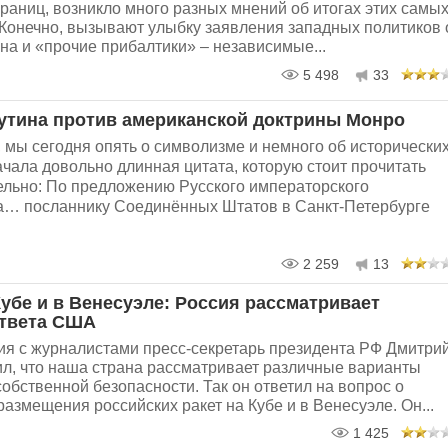
границ, возникло много разных мнений об итогах этих самы
 Конечно, вызывают улыбку заявления западных политиков 
ина и «прочие прибалтики» – независимые...
5 498
33
утина против американской доктрины Монро
 мы сегодня опять о символизме и немного об исторически
ачала довольно длинная цитата, которую стоит прочитать
ельно: По предложению Русского императорского
а… посланнику Соединённых Штатов в Санкт-Петербурге
2 259
13
Кубе и в Венесуэле: Россия рассматривает
ответа США
ия с журналистами пресс-секретарь президента РФ Дмитри
ил, что наша страна рассматривает различные варианты
обственной безопасности. Так он ответил на вопрос о
азмещения российских ракет на Кубе и в Венесуэле. Он...
1 425