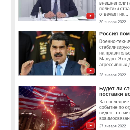
внешнеполити
политики стр
отвечает на...
30 января 2022
Россия пом
Военно-техни
стабилизирую
на правитель
Мадуро. Это 
агрессивных д
28 января 2022
Будет ли с
поставки в
За последние 
событие по о
видео, это мик
взаимосвязаны
27 января 2022