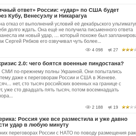
чный ответ» России: «удар» по США будет
ез Кубу, Венесуэлу и Никарагуа
на отказ от выполнений условий её декабрьского ультимат
ебя долго ждать. Она ещё не получила письменного ответа
нанесла им новый удар, … который похоже был запланиров
ак Сергей Рябков его озвучивал чуть более...
4 098
27
кризис 2.0: чего боятся военные пиндостана?
 СМИ по-прежнему полны Украиной. Они попытались
 тему даже к переговорам России и США в Женеве.
яч… нет, сто тысяч российских военных на границе с
, уже сто двадцать пять тысяч, потом восемнадцать
ора...
2 188
19
ерика: Россия уже все разместила и уже давно
сти удар в любую минуту
вних переговорах России с НАТО по поводу размещения рак