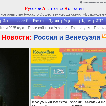
Дополнительные 
Ру
сское
А
гентство
Н
овостей
ое агентство Русского Общественного Движения «Возрождение
Лента новостей
Россия
Путин
Украина
Крым
ДНР
|
|
|
|
|
|
|
Итоги 2025 года
|
Герои войны на Украине
|
Гренландия
|
Прошло
Новости:
Россия и Венесуэла
Колумбия вместо России, закупки н