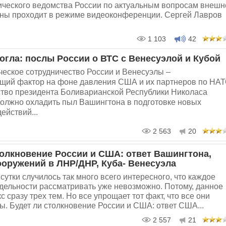
ческого ведомства России по актуальным вопросам внешн
аны проходит в режиме видеоконференции. Сергей Лавров
1 103
42
огла: послы России о ВТС с Венесуэлой и Кубой
ческое сотрудничество России и Венесуэлы –
щий фактор на фоне давления США и их партнеров по НА
ство президента Боливарианской Республики Николаса
должно охладить пыл Вашингтона в подготовке новых
ействий...
2 563
20
толкновение России и США: ответ Вашингтона,
ооружений в ЛНР/ДНР, Куба- Венесуэла
сутки случилось так много всего интересного, что каждое
тдельности рассматривать уже невозможно. Потому, данное
с сразу трех тем. Но все упрощает тот факт, что все они
. Будет ли столкновение России и США: ответ США...
2 557
21