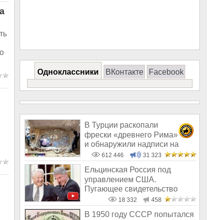
а
ть
о
Одноклассники
ВКонтакте
Facebook
В Турции раскопали
фрески «древнего Рима»
K
и обнаружили надписи на
Русском!
612 446
31 323
Ельцинская Россия под
управлением США.
Пугающее свидетельство
бывшего вице-премьера
18 332
458
В 1950 году СССР попытался