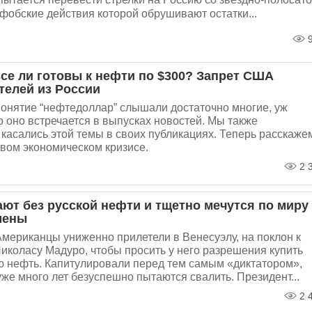
фобские действия которой обрушивают остатки...
9
все ли готовы к нефти по $300? Запрет США
телей из России
онятие “нефтедоллар” слышали достаточно многие, уж
 оно встречается в выпусках новостей. Мы также
касались этой темы в своих публикациях. Теперь расскаже
вом экономическом кризисе.
2 
ют без русской нефти и тщетно мечутся по миру
мены
Американцы униженно прилетели в Венесуэлу, на поклон к
иколасу Мадуро, чтобы просить у него разрешения купить
ю нефть. Капитулировали перед тем самым «диктатором»,
уже много лет безуспешно пытаются свалить. Президент...
2 