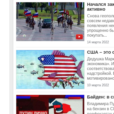
Начался за
активно
Снова геопол
совсем недав
появления неф
упрощенно бы
покупать...
14 марта 2022
США – это 
Дедушка Марк
экономика». И
соответствова
надстройкой.
мотивировано.
10 марта 2022
Байден: в 
Владимира Пу
на бензин в С
перфокартах 