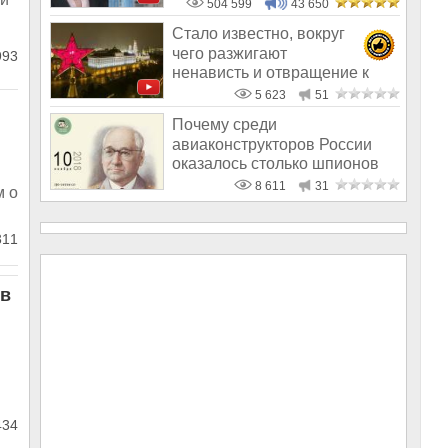
504 599
43 650
Стало известно, вокруг
чего разжигают
93
ненависть и отвращение к
России в Мире
5 623
51
Почему среди
авиаконструкторов России
оказалось столько шпионов
8 611
31
м о
311
 в
434