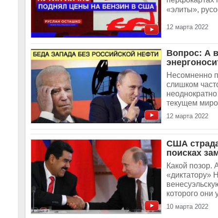
«элиты», русо
12 марта 2022
Вопрос: А 
энергоноси
Несомненно п
слишком часто
неоднократно 
текущем миро
12 марта 2022
США страда
поисках за
Какой позор. 
«диктатору» Н
венесуэльску
которого они 
10 марта 2022