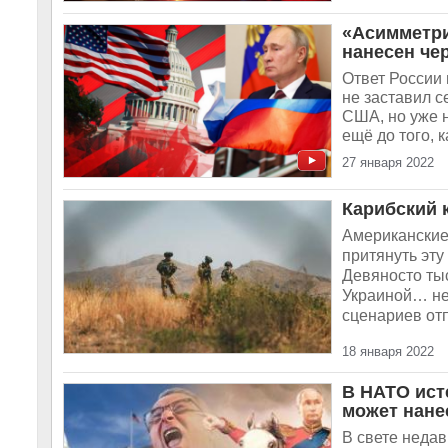
«Асимметри
нанесен чер
Ответ России 
не заставил с
США, но уже 
ещё до того, к
27 января 2022
Карибский 
Американские
притянуть эту
Девяносто тыс
Украиной… нет
сценариев отп
18 января 2022
В НАТО ист
может нане
В свете неда