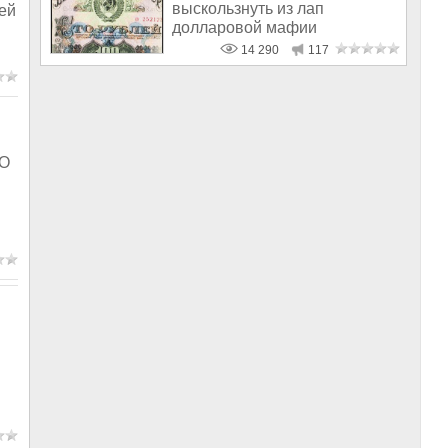
выскользнуть из лап
ей
долларовой мафии
14 290
117
ТО