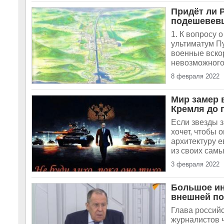
Придёт ли Р
подешевев
1. К вопросу 
ультиматум Пу
военные вскор
невозможного 
8 февраля 2022
Мир замер 
Кремля до 
Если звезды з
хочет, чтобы 
архитектуру 
из своих самы
3 февраля 2022
Большое ин
внешней по
Глава россий
журналистов 