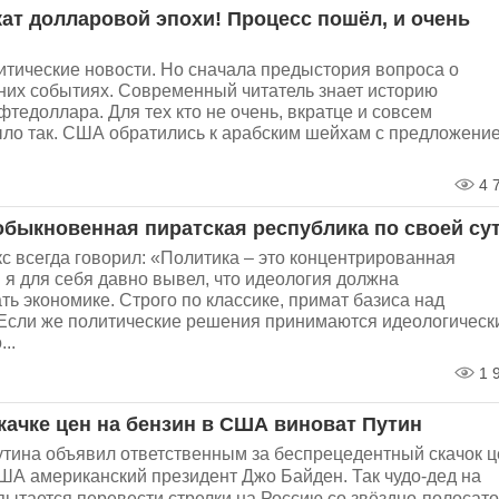
кат долларовой эпохи! Процесс пошёл, и очень
итические новости. Но сначала предыстория вопроса о
них событиях. Современный читатель знает историю
тедоллара. Для тех кто не очень, вкратце и совсем
ло так. США обратились к арабским шейхам с предложени
4 
обыкновенная пиратская республика по своей су
с всегда говорил: «Политика – это концентрированная
 я для себя давно вывел, что идеология должна
ть экономике. Строго по классике, примат базиса над
 Если же политические решения принимаются идеологическ
..
1 
скачке цен на бензин в США виноват Путин
тина объявил ответственным за беспрецедентный скачок ц
ША американский президент Джо Байден. Так чудо-дед на
пытается перевести стрелки на Россию со звёздно-полосат