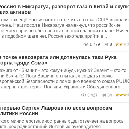
оссия в Никарагуа, разворот газа в Китай и скупк
ших активов
о том, как ещё Россия может ответить на отказ США выполня
тина. Наш посол в Никарагуа намекнул, что российские
е могут прочно обосноваться в этой славной стране. Ничег
в подобном шаге нет. Россия захотела прийти в...
1 779
8
в точке невозврата или дотянулась таки Рука
горла «дяди Сэма»
ажигают - Значит – это кому-нибудь нужно? Значит – кто-то
они были. (с) Пока Вашингтон пытался создать новую
европейской безопасности с помощью военного союза PUU
х верных шестерок: Польши, Украины и Объединенного...
3 427
34
тервью Сергея Лаврова по всем вопросам
литики России
ского министерства иностранных дел отвечает на вопросы
четырех радиостанций Интервью руководителя