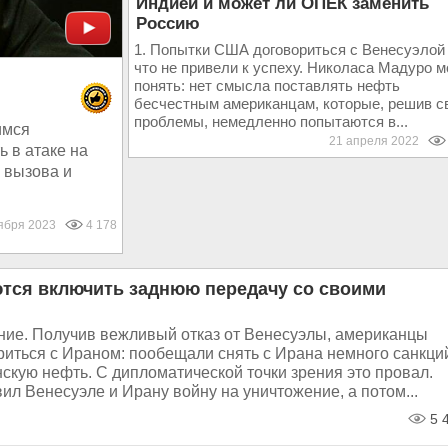
Индией и может ли ОПЕК заменить
Россию
1. Попытки США договориться с Венесуэлой
что не привели к успеху. Николаса Мадуро 
понять: нет смысла поставлять нефть
бесчестным американцам, которые, решив с
проблемы, немедленно попытаются в...
имся
21 апреля 2022
 в атаке на
 вызова и
оября 2023
4 178
ся включить заднюю передачу со своими
ние. Получив вежливый отказ от Венесуэлы, американцы
риться с Ираном: пообещали снять с Ирана немного санкци
скую нефть. С дипломатической точки зрения это провал.
ил Венесуэле и Ирану войну на уничтожение, а потом...
5 