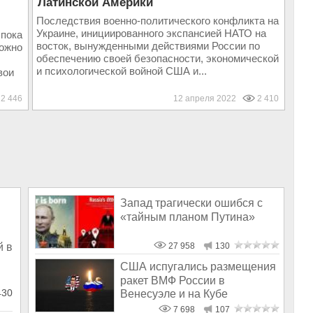
Латинской Америки
Последствия военно-политического конфликта на
Украине, инициированного экспансией НАТО на
 пока
восток, вынужденными действиями России по
можно
обеспечению своей безопасности, экономической
и психологической войной США и...
вои
2 446
12 апреля 2022
2 410
Запад трагически ошибся с
«тайным планом Путина»
й в
27 958
130
США испугались размещения
ракет ВМФ России в
430
Венесуэле и на Кубе
7 698
107