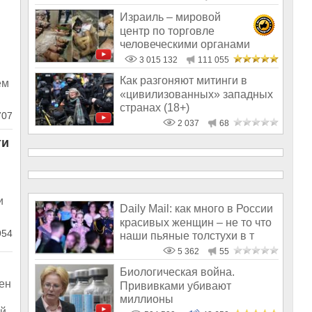
Израиль – мировой
центр по торговле
человеческими органами
3 015 132
111 055
Как разгоняют митинги в
ем
«цивилизованных» западных
странах (18+)
707
2 037
68
ти
и
Daily Mail: как много в России
красивых женщин – не то что
954
наши пьяные толстухи в т
5 362
55
Биологическая война.
ен
Прививками убивают
миллионы
ой