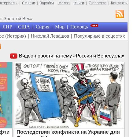
материалы
|
Ссылки
|
Зарубки
|
Молва
|
Книги
|
О проекте
|
Контакты
. Золотой Век»
ЛНР
США
Сирия
Мир
Помощь
|
|
|
|
е (История)
|
Николай Левашов
|
Популярные в соцсетях
Видео-новости на тему «Россия и Венесуэла»
ефти
Последствия конфликта на Украине для